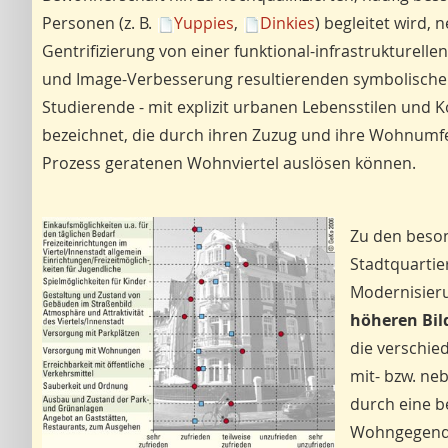
Personen (z. B.
Yuppies
,
Dinkies
) begleitet wird,
Gentrifizierung von einer funktional-infrastrukturell
und Image-Verbesserung resultierenden symbolischen
Studierende - mit explizit urbanen Lebensstilen un
bezeichnet, die durch ihren Zuzug und ihre Wohnumfe
Prozess geratenen Wohnviertel auslösen können.
Zu den beson
Stadtquartie
Modernisier
höheren Bi
die verschie
mit- bzw. ne
durch eine b
Wohngegend 