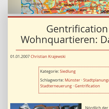
Gentrificatio
Wohnquartieren: Da
01.01.2007
Christian Krajewski
Kategorie:
Siedlung
Schlagworte:
Münster
·
Stadtplanung
Stadterneuerung
·
Gentrification
Nördlich de