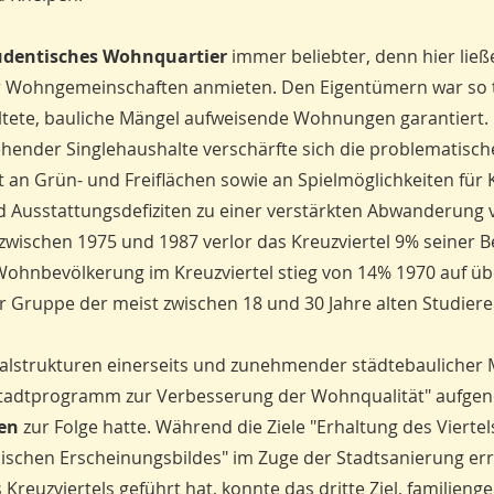
udentisches Wohnquartier
immer beliebter, denn hier ließ
r Wohngemeinschaften anmieten. Den Eigentümern war so 
raltete, bauliche Mängel aufweisende Wohnungen garantiert. 
ender Singlehaushalte verschärfte sich die problematisch
zit an Grün- und Freiflächen sowie an Spielmöglichkeiten für 
 Ausstattungsdefiziten zu einer verstärkten Abwanderung 
zwischen 1975 und 1987 verlor das Kreuzviertel 9% seiner
 Wohnbevölkerung im Kreuzviertel stieg von 14% 1970 auf ü
r Gruppe der meist zwischen 18 und 30 Jahre alten Studier
zialstrukturen einerseits und zunehmender städtebaulicher
stadtprogramm zur Verbesserung der Wohnqualität" aufg
en
zur Folge hatte. Während die Ziele "Erhaltung des Viertel
schen Erscheinungsbildes" im Zuge der Stadtsanierung err
reuzviertels geführt hat, konnte das dritte Ziel, familienge