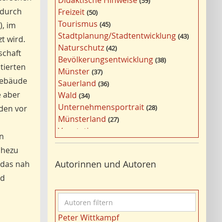
Didaktische Hinweise
59
a
 durch
Freizeit
50
g
Tourismus
), im
45
w
Stadtplanung/Stadtentwicklung
43
t wird.
ö
Naturschutz
42
r
schaft
Bevölkerungsentwicklung
38
t
tierten
Münster
37
e
Gebäude
Sauerland
36
r
e aber
Wald
34
f
Unternehmensportrait
nden vor
28
i
Münsterland
27
l
Vegetation
26
t
en
Nordrhein-Westfalen
25
e
ahezu
Bergbau
24
r
Autorinnen und Autoren
 das nah
Bildung
24
n
nd
Landwirtschaft
23
Kultur
22
A
Kulturlandschaft
21
u
Wohnen
21
Peter Wittkampf