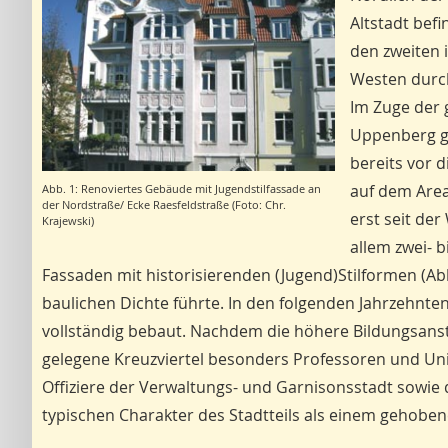
Altstadt bef
den zweiten 
Westen durch
Im Zuge der 
Uppenberg ge
bereits vor 
auf dem Area
Abb. 1: Renoviertes Gebäude mit Jugendstilfassade an
der Nordstraße/ Ecke Raesfeldstraße (Foto: Chr.
erst seit de
Krajewski)
allem zwei- 
Fassaden mit historisierenden (Jugend)Stilformen (A
baulichen Dichte führte. In den folgenden Jahrzehnten
vollständig bebaut. Nachdem die höhere Bildungsanst
gelegene Kreuzviertel besonders Professoren und Uni
Offiziere der Verwaltungs- und Garnisonsstadt sowi
typischen Charakter des Stadtteils als einem gehobe