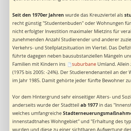
Seit den 1970er Jahren
wurde das Kreuzviertel als
st
recht günstig "Studentenbuden" oder Wohnungen fü
nicht erfolgter Investition maximaler Mietzins für ve
zunehmenden Anzahl Studierender und anderer zuzieh
Verkehrs- und Stellplatzsituation im Viertel. Das Defi
führte dagegen neben bausubstanziellen Mängeln und
Familien mit Kindern ins
suburbane
Umland. Allein 
(1975 bis 2005: -24%). Der Studierendenanteil an der
im Jahr 1985. Damit gehörte jeder fünfte Bewohner zu
Vor dem Hintergrund sehr einseitiger Alters- und So
anderseits wurde der Stadtteil
ab 1977
in das "Innen
welches umfangreiche
Stadterneuerungsmaßnahm
innenstadtnahes Wohngebiet" und "Erhaltung des typi
wurden und diese zu einer sichtbaren Aufwertung des K