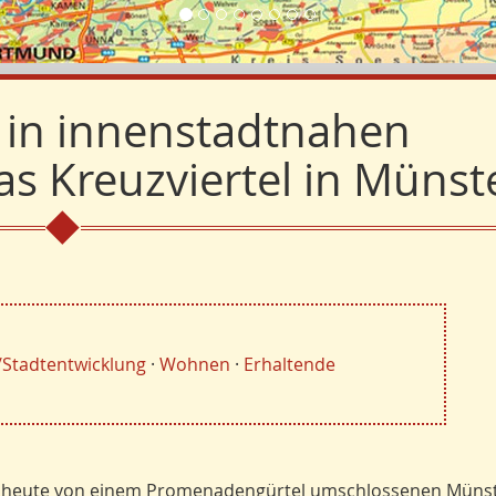
n in innenstadtnahen
s Kreuzviertel in Münst
/Stadtentwicklung
·
Wohnen
·
Erhaltende
r heute von einem Promenadengürtel umschlossenen Müns