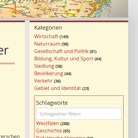
Kategorien
Wirtschaft
149
Naturraum
98
er
Gesellschaft und Politik
81
Bildung, Kultur und Sport
64
Siedlung
58
Bevölkerung
44
Verkehr
36
Gebiet und Identität
23
Schlagworte
S
c
Westfalen
288
h
Geschichte
65
l
terschen