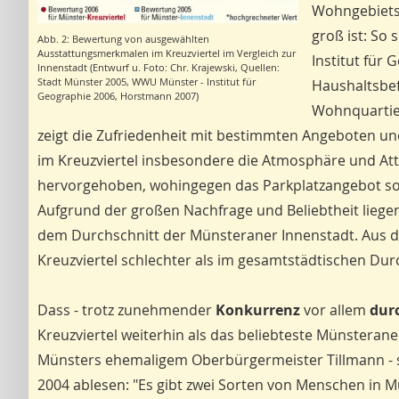
Wohngebietsz
groß ist: So
Abb. 2: Bewertung von ausgewählten
Ausstattungsmerkmalen im Kreuzviertel im Vergleich zur
Institut für
Innenstadt (Entwurf u. Foto: Chr. Krajewski, Quellen:
Stadt Münster 2005, WWU Münster - Institut für
Haushaltsbef
Geographie 2006, Horstmann 2007)
Wohnquartier
zeigt die Zufriedenheit mit bestimmten Angeboten un
im Kreuzviertel insbesondere die Atmosphäre und Att
hervorgehoben, wohingegen das Parkplatzangebot so-
Aufgrund der großen Nachfrage und Beliebtheit liege
dem Durchschnitt der Münsteraner Innenstadt. Aus 
Kreuzviertel schlechter als im gesamtstädtischen Durc
Dass - trotz zunehmender
Konkurrenz
vor allem
durc
Kreuzviertel weiterhin als das beliebteste Münsterane
Münsters ehemaligem Oberbürgermeister Tillmann - sel
2004 ablesen: "Es gibt zwei Sorten von Menschen in Mü