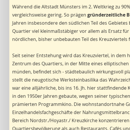
Während die Altstadt Münsters im 2. Weltkrieg zu 90%
vergleichsweise gering. So prägen
gründerzeitliche
Jahren insbesondere den südlichen Teil des Gebietes b
Quartier viel kleinmaßstäbiger vor allem als Ersatz f
nördlichen, bisher unbebauten Teil des Kreuzviertels f
Seit seiner Entstehung wird das Kreuzviertel, in de
Zentrum des Quartiers, in der Mitte eines elliptische
münden, befindet sich - städtebaulich wirkungsvoll plaz
stellt die neugotische Werksteinbasilika das Wahrzei
war eine alljährliche, bis ins 16. Jh. hier stattfinden
in den 1950er Jahren gebaute, wegen seiner typischen
prämierten Programmkino. Die wohnstandortnahe Gr
Einzelhandelsfachgeschäfte der Nahrungsmittelbranche
Bereich Nordstr./Hoyastr./ Kreuzkirche konzentrieren
Quartiersbevölkerung als auch Restaurants, Cafés un