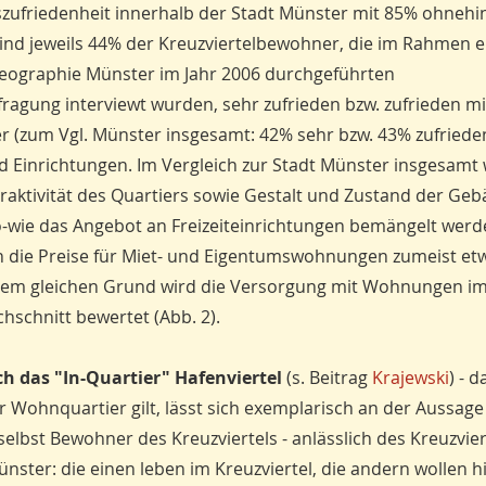
ufriedenheit innerhalb der Stadt Münster mit 85% ohnehi
 sind jeweils 44% der Kreuzviertelbewohner, die im Rahmen 
 Geographie Münster im Jahr 2006 durchgeführten
ragung interviewt wurden, sehr zufrieden bzw. zufrieden m
 (zum Vgl. Münster insgesamt: 42% sehr bzw. 43% zufrieden
d Einrichtungen. Im Vergleich zur Stadt Münster insgesamt
raktivität des Quartiers sowie Gestalt und Zustand der Ge
wie das Angebot an Freizeiteinrichtungen bemängelt werd
n die Preise für Miet- und Eigentumswohnungen zumeist et
dem gleichen Grund wird die Versorgung mit Wohnungen i
hschnitt bewertet (Abb. 2).
h das "In-Quartier" Hafenviertel
(s. Beitrag
Krajewski
) - d
r Wohnquartier gilt, lässt sich exemplarisch an der Aussage
bst Bewohner des Kreuzviertels - anlässlich des Kreuzvier
nster: die einen leben im Kreuzviertel, die andern wollen h