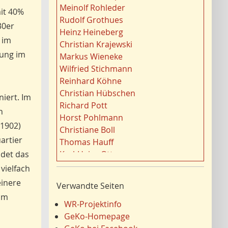
t
Gewässer
21
Meinolf Rohleder
mit 40%
o
Ruhrgebiet
20
Rudolf Grothues
r
30er
Migration/Wanderung
20
Heinz Heineberg
e
 im
Strukturwandel
20
Christian Krajewski
n
Städtebau
zung im
20
Markus Wieneke
f
Wahl
20
Wilfried Stichmann
i
Ländliche Entwicklung
20
Reinhard Köhne
l
Landschaft
19
Christian Hübschen
iert. Im
t
Siedlung/Siedlungsgeschichte
19
Richard Pott
e
n
Demographischer Wandel
19
Horst Pohlmann
r
 1902)
Geologie
19
Christiane Boll
n
Dortmund
artier
18
Thomas Hauff
Fauna
17
ldet das
Karl-Heinz Otto
Energie/Energiewirtschaft
17
Carola Bischoff
vielfach
Hydrogeologie
16
Hans Friedrich Gorki
inere
Verwandte Seiten
Ausländer
16
Jürgen Lethmate
 Im
Klima/Klimawandel
16
Rudolf Bergmann
WR-Projektinfo
Einzelhandel
15
Hans-Werner Wehling
GeKo-Homepage
Schienenverkehr
15
Klaus Temlitz