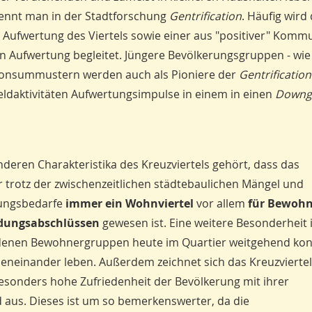
 nennt man in der Stadtforschung
Gentrification
. Häufig wird
en Aufwertung des Viertels sowie einer aus "positiver" Komm
 Aufwertung begleitet. Jüngere Bevölkerungsgruppen - wie
d Konsummustern werden auch als Pioniere der
Gentrification
ldaktivitäten Aufwertungsimpulse in einem in einen
Downg
deren Charakteristika des Kreuzviertels gehört, dass das
r trotz der zwischenzeitlichen städtebaulichen Mängel und
ungsbedarfe
immer ein Wohnviertel
vor allem
für Bewohn
ldungsabschlüssen
gewesen ist. Eine weitere Besonderheit i
denen Bewohnergruppen heute im Quartier weitgehend konfl
beneinander leben. Außerdem zeichnet sich das Kreuzvierte
esonders hohe Zufriedenheit der Bevölkerung mit ihrer
aus. Dieses ist um so bemerkenswerter, da die