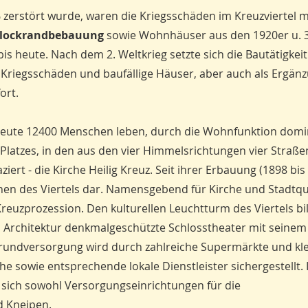
 zerstört wurde, waren die Kriegsschäden im Kreuzviertel 
 Blockrandbebauung
sowie Wohnhäuser aus den 1920er u. 
is heute. Nach dem 2. Weltkrieg setzte sich die Bautätigkeit
ür Kriegsschäden und baufällige Häuser, aber auch als Ergän
ort.
m heute 12400 Menschen leben, durch die Wohnfunktion domin
n Platzes, in den aus den vier Himmelsrichtungen vier Straße
iert - die Kirche Heilig Kreuz. Seit ihrer Erbauung (1898 bis
chen des Viertels dar. Namensgebend für Kirche und Stadtqu
de Kreuzprozession. Den kulturellen Leuchtturm des Viertels bi
 Architektur denkmalgeschützte Schlosstheater mit seinem 
undversorgung wird durch zahlreiche Supermärkte und kle
 sowie entsprechende lokale Dienstleister sichergestellt.
 sich sowohl Versorgungseinrichtungen für die
d Kneipen.