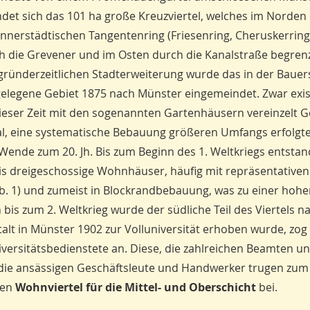
indet sich das 101 ha große Kreuzviertel, welches im Norden
innerstädtischen Tangentenring (Friesenring, Cheruskerring
 die Grevener und im Osten durch die Kanalstraße begrenz
gründerzeitlichen Stadterweiterung wurde das in der Bauer
legene Gebiet 1875 nach Münster eingemeindet. Zwar exis
dieser Zeit mit den sogenannten Gartenhäusern vereinzelt 
l, eine systematische Bebauung größeren Umfangs erfolgt
r Wende zum 20. Jh. Bis zum Beginn des 1. Weltkriegs entsta
bis dreigeschossige Wohnhäuser, häufig mit repräsentativen
bb. 1) und zumeist in Blockrandbebauung, was zu einer hoh
 bis zum 2. Weltkrieg wurde der südliche Teil des Viertels n
alt in Münster 1902 zur Volluniversität erhoben wurde, zog
versitätsbedienstete an. Diese, die zahlreichen Beamten u
e die ansässigen Geschäftsleute und Handwerker trugen zum
nen
Wohnviertel für die Mittel- und Oberschicht
bei.