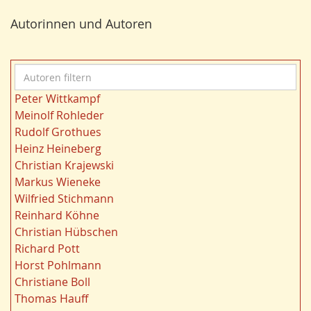
e
Bildung
24
r
Autorinnen und Autoren
Bergbau
24
n
Landwirtschaft
23
Kultur
22
A
Kulturlandschaft
21
u
Wohnen
21
Peter Wittkampf
t
Gewässer
21
Meinolf Rohleder
o
Städtebau
20
Rudolf Grothues
r
Wahl
20
Heinz Heineberg
e
Ländliche Entwicklung
20
Christian Krajewski
n
Ruhrgebiet
20
Markus Wieneke
f
Migration/Wanderung
20
Wilfried Stichmann
i
Strukturwandel
20
Reinhard Köhne
l
Landschaft
19
Christian Hübschen
t
Siedlung/Siedlungsgeschichte
19
Richard Pott
e
Demographischer Wandel
19
Horst Pohlmann
r
Geologie
19
Christiane Boll
n
Dortmund
18
Thomas Hauff
Energie/Energiewirtschaft