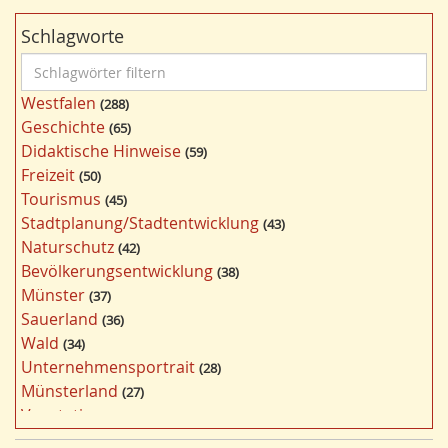
Schlagworte
S
c
Westfalen
288
h
Geschichte
65
l
Didaktische Hinweise
59
a
Freizeit
50
g
Tourismus
45
w
Stadtplanung/Stadtentwicklung
43
ö
Naturschutz
42
r
Bevölkerungsentwicklung
38
t
Münster
37
e
Sauerland
36
r
Wald
34
f
Unternehmensportrait
28
i
Münsterland
27
l
Vegetation
26
t
Nordrhein-Westfalen
25