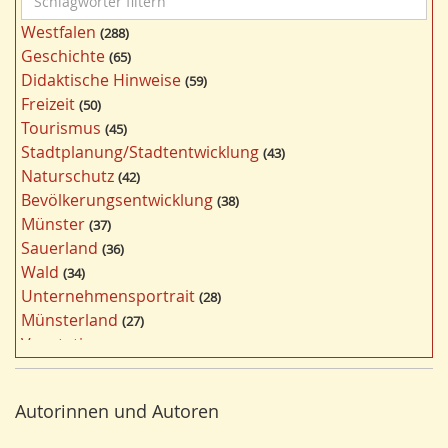
c
Westfalen
288
h
Geschichte
65
l
Didaktische Hinweise
59
a
Freizeit
50
g
Tourismus
45
w
Stadtplanung/Stadtentwicklung
43
ö
Naturschutz
42
r
Bevölkerungsentwicklung
38
t
Münster
37
e
Sauerland
36
r
Wald
34
f
Unternehmensportrait
28
i
Münsterland
27
l
Vegetation
26
t
Nordrhein-Westfalen
25
e
Bergbau
24
r
Autorinnen und Autoren
Bildung
24
n
Landwirtschaft
23