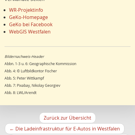
Ausländer
16
Jürgen Lethmate
Klima/Klimawandel
16
Rudolf Bergmann
WR-Projektinfo
Einzelhandel
15
Hans-Werner Wehling
GeKo-Homepage
Schienenverkehr
15
Klaus Temlitz
GeKo bei Facebook
LEADER
15
Stefan Harnischmacher
WebGIS Westfalen
Religion
15
Manfred Nolting
Wandern
14
Julius Werner
Dorfentwicklung
14
Till Kasielke
Bildernachweis-Header
Umweltverschmutzung
14
Kreft-Kettermann
Abbn. 1-3 u. 6: Geographische Kommission
Ostwestfalen
14
Gerhard Henkel
Abb. 4: © Luftbildkontor Fischer
Siegerland
13
Friedrich Schulte-Derne
Abb. 5: Peter Wittkampf
Radfahren/Radverkehr
12
Ann-Kathrin Kusch
Abb. 7: Pixabay, Nikolay Georgiev
Unterwelten
12
Karl Heinz Maurmann
Abb. 8: LWL/Arendt
Schule
12
Stefan Prott
Sport
11
Rolf Lindemann
Stadtmarketing
11
Viona Dropmann
Wasserversorgung
11
Alexander Kunz
Zurück zur Übersicht
Gesundheitswesen
11
Ludger Siemer
Vorher
←
Die Ladeinfrastruktur für E-Autos in Westfalen
Regenerative Energie
11
Gerasimos Katsaros