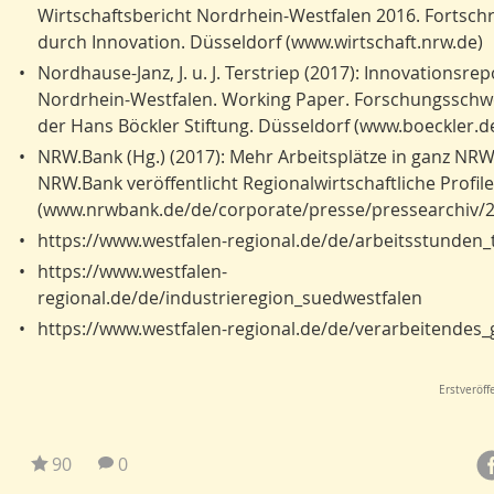
Wirtschaftsbericht Nordrhein-Westfalen 2016. Fortschr
durch Innovation. Düsseldorf (www.wirtschaft.nrw.de)
•
Nordhause-Janz, J. u. J. Terstriep (2017): Innovationsrep
Nordrhein-Westfalen. Working Paper. Forschungssch
der Hans Böckler Stiftung. Düsseldorf (www.boeckler.d
•
NRW.Bank (Hg.) (2017): Mehr Arbeitsplätze in ganz NR
NRW.Bank veröffentlicht Regionalwirtschaftliche Profile
(www.nrwbank.de/de/corporate/presse/pressearchiv/2
•
https://www.westfalen-regional.de/de/arbeitsstunden_te
•
https://www.westfalen-
regional.de/de/industrieregion_suedwestfalen
•
https://www.westfalen-regional.de/de/verarbeitendes
Erstveröff
90
0