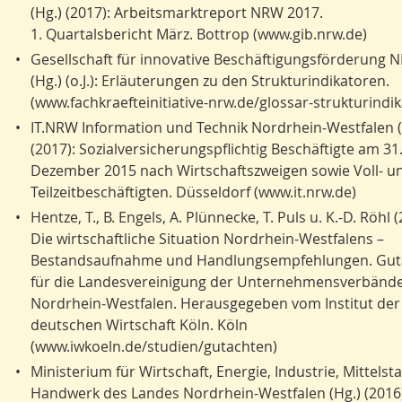
(Hg.) (2017): Arbeitsmarktreport NRW 2017.
1. Quartalsbericht März. Bottrop (www.gib.nrw.de)
•
Gesellschaft für innovative Beschäftigungsförderung 
(Hg.) (o.J.): Erläuterungen zu den Strukturindikatoren.
(www.fachkraefteinitiative-nrw.de/glossar-strukturindi
•
IT.NRW Information und Technik Nordrhein-Westfalen (
(2017): Sozialversicherungspflichtig Beschäftigte am 31
Dezember 2015 nach Wirtschaftszweigen sowie Voll- u
Teilzeitbeschäftigten. Düsseldorf (www.it.nrw.de)
•
Hentze, T., B. Engels, A. Plünnecke, T. Puls u. K.-D. Röhl (
Die wirtschaftliche Situation Nordrhein-Westfalens –
Bestandsaufnahme und Handlungsempfehlungen. Gut
für die Landesvereinigung der Unternehmensverbänd
Nordrhein-Westfalen. Herausgegeben vom Institut der
deutschen Wirtschaft Köln. Köln
(www.iwkoeln.de/studien/gutachten)
•
Ministerium für Wirtschaft, Energie, Industrie, Mittels
Handwerk des Landes Nordrhein-Westfalen (Hg.) (2016