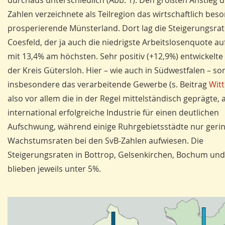
durchaus unterschiedlich (Abb. 1). Den größten Anstieg d
Zahlen verzeichnete als Teilregion das wirtschaftlich bes
prosperierende Münsterland. Dort lag die Steigerungsrat
Coesfeld, der ja auch die niedrigste Arbeitslosenquote au
mit 13,4% am höchsten. Sehr positiv (+12,9%) entwickelte
der Kreis Gütersloh. Hier – wie auch in Südwestfalen – so
insbesondere das verarbeitende Gewerbe (s. Beitrag
Wit
also vor allem die in der Regel mittelständisch geprägte,
international erfolgreiche Industrie für einen deutlichen
Aufschwung, während einige Ruhrgebietsstädte nur geri
Wachstumsraten bei den SvB-Zahlen aufwiesen. Die
Steigerungsraten in Bottrop, Gelsenkirchen, Bochum un
blieben jeweils unter 5%.