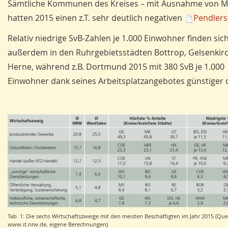
Sämtliche Kommunen des Kreises – mit Ausnahme von Ma
hatten 2015 einen z.T. sehr deutlich negativen
Pendlers
Relativ niedrige SvB-Zahlen je 1.000 Einwohner finden sic
außerdem in den Ruhrgebietsstädten Bottrop, Gelsenkir
Herne, während z.B. Dortmund 2015 mit 380 SvB je 1.000
Einwohner dank seines Arbeitsplatzangebotes günstiger 
Tab. 1: Die sechs Wirtschaftszweige mit den meisten Beschäftigten im Jahr 2015 (Quel
www.it.nrw.de, eigene Berechnungen)