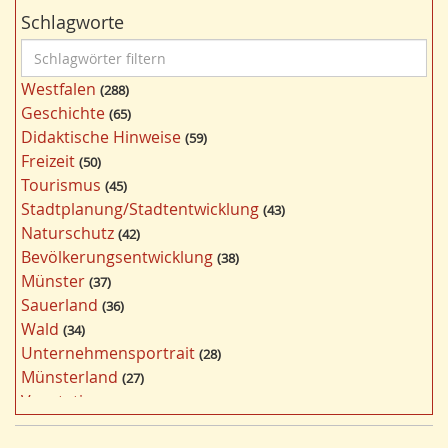
Schlagworte
S
c
Westfalen
288
h
Geschichte
65
l
Didaktische Hinweise
59
a
Freizeit
50
g
Tourismus
45
w
Stadtplanung/Stadtentwicklung
43
ö
Naturschutz
42
r
Bevölkerungsentwicklung
38
t
Münster
37
e
Sauerland
36
r
Wald
34
f
Unternehmensportrait
28
i
Münsterland
27
l
Vegetation
26
t
Nordrhein-Westfalen
25
e