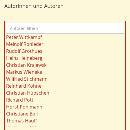
Bergbau
24
r
Autorinnen und Autoren
Bildung
24
n
Landwirtschaft
23
Kultur
22
A
Kulturlandschaft
21
u
Wohnen
21
Peter Wittkampf
t
Gewässer
21
Meinolf Rohleder
o
Ruhrgebiet
20
Rudolf Grothues
r
Migration/Wanderung
20
Heinz Heineberg
e
Strukturwandel
20
Christian Krajewski
n
Städtebau
20
Markus Wieneke
f
Wahl
20
Wilfried Stichmann
i
Ländliche Entwicklung
20
Reinhard Köhne
l
Landschaft
19
Christian Hübschen
t
Siedlung/Siedlungsgeschichte
19
Richard Pott
e
Demographischer Wandel
19
Horst Pohlmann
r
Geologie
19
Christiane Boll
n
Dortmund
18
Thomas Hauff
Fauna
17
Karl-Heinz Otto