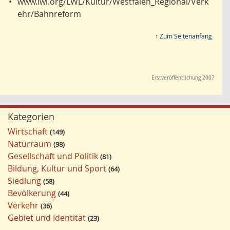
•
www.lwl.org/LWL/Kultur/Westfalen_Regional/Verk
ehr/Bahnreform
↑ Zum Seitenanfang
Erstveröffentlichung 2007
Kategorien
Wirtschaft
149
Naturraum
98
Gesellschaft und Politik
81
Bildung, Kultur und Sport
64
Siedlung
58
Bevölkerung
44
Verkehr
36
Gebiet und Identität
23