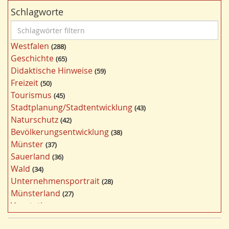
Schlagworte
S
c
Westfalen
288
h
Geschichte
65
l
Didaktische Hinweise
59
a
Freizeit
50
g
Tourismus
45
w
Stadtplanung/Stadtentwicklung
43
ö
Naturschutz
42
r
Bevölkerungsentwicklung
38
t
Münster
37
e
Sauerland
36
r
Wald
34
f
Unternehmensportrait
28
i
Münsterland
27
l
Vegetation
26
t
Nordrhein-Westfalen
25
e