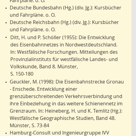
Fahrpläne. o. O.
Deutsche Bundesbahn (Hg.) (div. Jg.): Kursbücher
•
und Fahrpläne. o. O.
Deutsche Reichsbahn (Hg.) (div. Jg.): Kursbücher
•
und Fahrpläne. o. O.
•
Ditt, H. und P. Schöller (1955): Die Entwicklung
des Eisenbahnnetzes in Nordwestdeutschland.
In: Westfälische Forschungen. Mitteilungen des
Provinzialinstituts für westfälische Landes- und
Volkskunde, Band 8. Münster,
S. 150-180
Geuckler, M. (1998): Die Eisenbahnstrecke Gronau
•
- Enschede. Entwicklung einer
grenzüberschreitenden Verkehrsverbindung und
ihre Einbeziehung in das weitere Schienennetz im
Grenzraum. In: Heineberg, H. und K. Temlitz (Hg.):
Westfälische Geographische Studien, Band 48.
Münster, S. 73-84
Hamburg-Consult und Ingenieurgruppe IVV
•