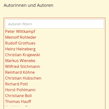
Bildung
24
r
Autorinnen und Autoren
Bergbau
24
n
Landwirtschaft
23
Kultur
22
A
Kulturlandschaft
21
u
Wohnen
21
Peter Wittkampf
t
Gewässer
21
Meinolf Rohleder
o
Städtebau
20
Rudolf Grothues
r
Wahl
20
Heinz Heineberg
e
Ländliche Entwicklung
20
Christian Krajewski
n
Ruhrgebiet
20
Markus Wieneke
f
Migration/Wanderung
20
Wilfried Stichmann
i
Strukturwandel
20
Reinhard Köhne
l
Landschaft
19
Christian Hübschen
t
Siedlung/Siedlungsgeschichte
19
Richard Pott
e
Demographischer Wandel
19
Horst Pohlmann
r
Geologie
19
Christiane Boll
n
Dortmund
18
Thomas Hauff
Energie/Energiewirtschaft
17
Karl-Heinz Otto