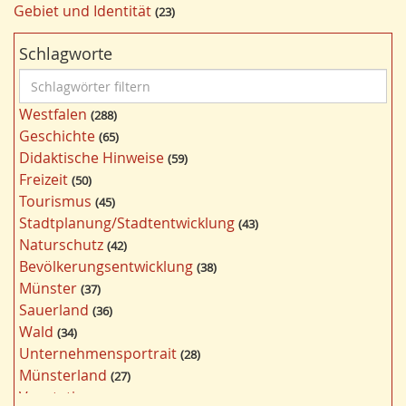
Gebiet und Identität
23
Schlagworte
S
c
Westfalen
288
h
Geschichte
65
l
Didaktische Hinweise
59
a
Freizeit
50
g
Tourismus
45
w
Stadtplanung/Stadtentwicklung
43
ö
Naturschutz
42
r
Bevölkerungsentwicklung
38
t
Münster
37
e
Sauerland
36
r
Wald
34
f
Unternehmensportrait
28
i
Münsterland
27
l
Vegetation
26
t